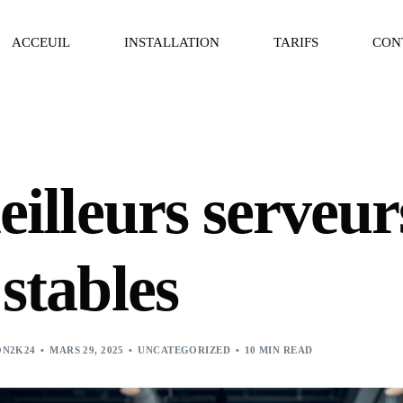
ACCEUIL
INSTALLATION
TARIFS
CON
illeurs serveur
stables
ON2K24
MARS 29, 2025
UNCATEGORIZED
10 MIN READ