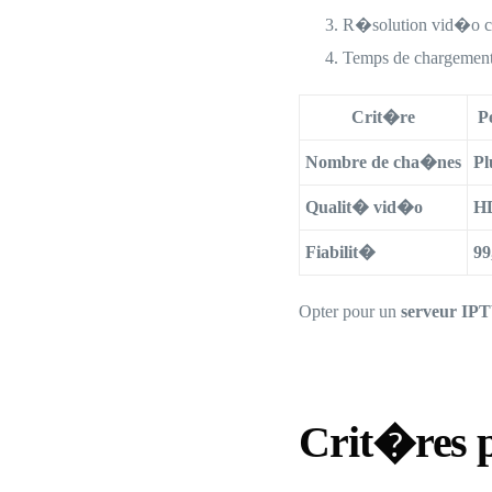
R�solution vid�o c
Temps de chargement
Crit�re
P
Nombre de cha�nes
Pl
Qualit� vid�o
HD
Fiabilit�
99
Opter pour un
serveur IPT
Crit�res p