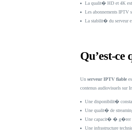
La qualit� HD et 4K es
Les abonnements IPTV s
La stabilit� du serveur 
Qu’est-ce 
Un
serveur IPTV fiable
es
contenus audiovisuels sur In
Une disponibilit� const
Une qualit� de streami
Une capacit� � g�rer pl
Une infrastructure techni