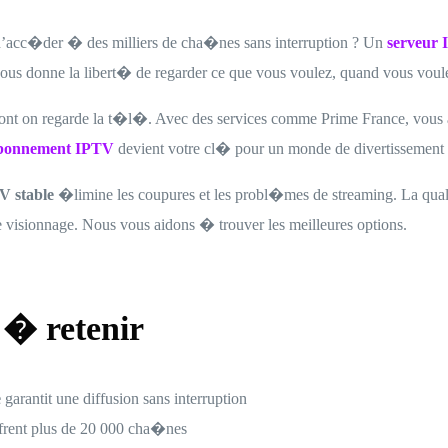
c�der � des milliers de cha�nes sans interruption ? Un
serveur 
 vous donne la libert� de regarder ce que vous voulez, quand vous voul
nt on regarde la t�l�. Avec des services comme Prime France, vous 
bonnement IPTV
devient votre cl� pour un monde de divertissement s
V stable
�limine les coupures et les probl�mes de streaming. La qua
 visionnage. Nous vous aidons � trouver les meilleures options.
 � retenir
e
garantit une diffusion sans interruption
frent plus de 20 000 cha�nes