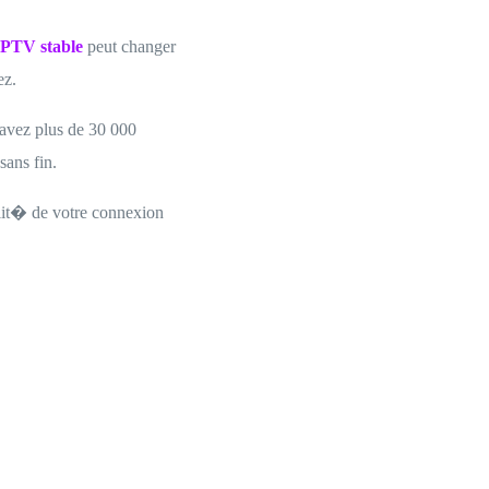
IPTV stable
peut changer
ez.
avez plus de 30 000
ans fin.
lit� de votre connexion