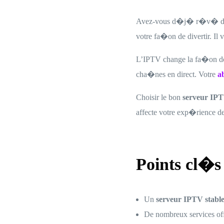
Avez-vous d�j� r�v� d’ac
votre fa�on de divertir. Il
L’IPTV change la fa�on do
cha�nes en direct. Votre
a
Choisir le bon
serveur IPT
affecte votre exp�rience de
Points cl�s
Un
serveur IPTV stabl
De nombreux services of