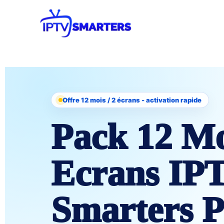
Offre 12 mois / 2 écrans - activation rapide
Pack 12 Mo
Ecrans IP
Smarters P